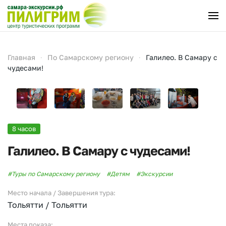
Перейти к содержимому
Главная
По Самарскому региону
Галилео. В Самару с
чудесами!
8 часов
Галилео. В Самару с чудесами!
#Туры по Самарскому региону
#Детям
#Экскурсии
Место начала / Завершения тура:
Тольятти / Тольятти
Места показа: