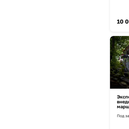
10 0
Эксп
внед
марш
Под за