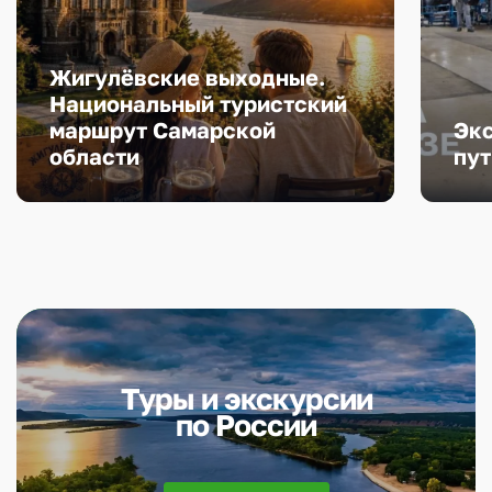
Жигулёвские выходные.
Национальный туристский
маршрут Самарской
Эк
области
пут
Туры и экскурсии
по России