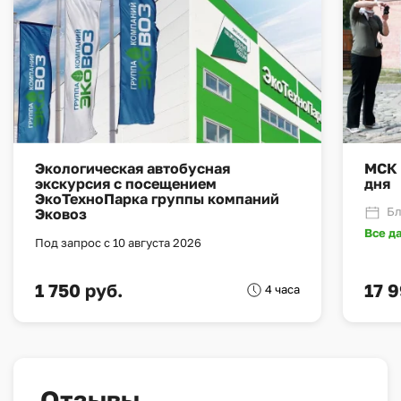
Экологическая автобусная
МСК 
экскурсия с посещением
дня
ЭкоТехноПарка группы компаний
Бл
Эковоз
Все д
Под запрос с 10 августа 2026
1 750 руб.
17 
4 часа
Отзывы