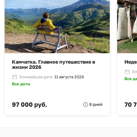
Камчатка. Главное путешествие в
Неде
жизни 2026
Бл
Ближайшая дата:
11 августа 2026
Все д
Все даты
97 000 руб.
70 
8 дней