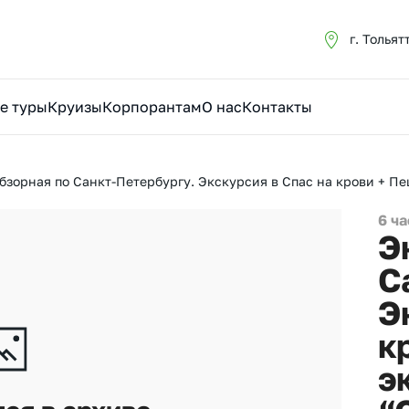
г. Тольят
е туры
Круизы
Корпорантам
О нас
Контакты
бзорная по Санкт-Петербургу. Экскурсия в Спас на крови + П
6 ч
Э
С
Э
к
э