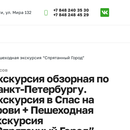
+7 848 240 35 30
ти, ул. Мира 132
+7 848 248 45 29
ешеходная экскурсия “Спрятанный Город”
асов
кскурсия обзорная по
анкт-Петербургу.
кскурсия в Спас на
рови + Пешеходная
кскурсия