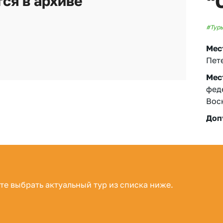
“
ся в архиве
#Туры
Мес
Пет
Мес
фед
Вос
Доп
те выбрать актуальный тур из списка ниже.