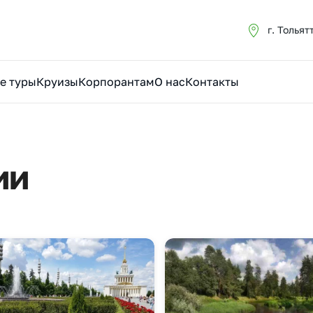
г. Тольят
е туры
Круизы
Корпорантам
О нас
Контакты
ии