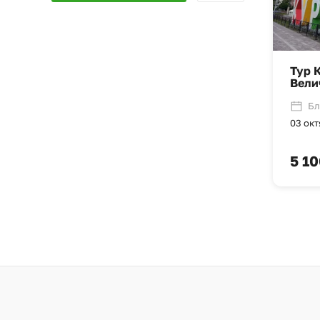
Тур 
Вели
Бл
03 окт
5 10